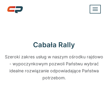
Toggle
naviga
Cabała Rally
Szeroki zakres usług w naszym ośrodku rajdowo
- wypoczynkowym pozwoli Państwu wybrać
idealne rozwiązanie odpowiadające Państwa
potrzebom.
EVENTY I PRZYJĘCIA
HOTELE I RESTAURACJE
KOMPLEKS SPA